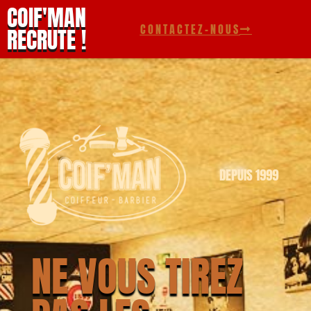
COIF'MAN
CONTACTEZ-NOUS
RECRUTE !
DEPUIS 1999
NE VOUS TIREZ