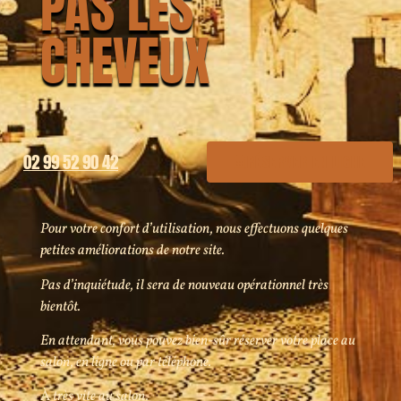
PAS LES
CHEVEUX
02 99 52 90 42
RÉSERVER EN LIGNE
Pour votre confort d’utilisation, nous effectuons quelques
petites améliorations de notre site.
Pas d’inquiétude, il sera de nouveau opérationnel très
bientôt.
En attendant, vous pouvez bien-sûr réserver votre place au
salon, en ligne ou par téléphone.
À
très vite au salon.