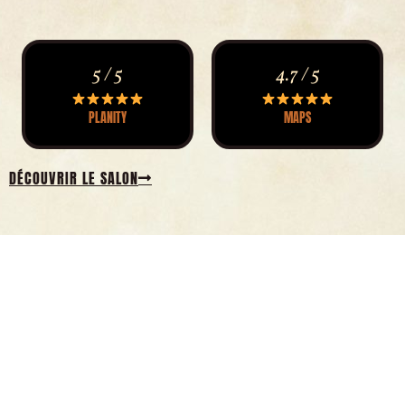
5 / 5
4.7 / 5
PLANITY
MAPS
DÉCOUVRIR LE SALON
ACTIFS SUR INSTAGRAM
Vous souhaitez
suivre notre actualité
de très près ?
Instagram est la plateforme sur laquelle nous sommes les plus actifs.
N’hésitez pas à nous suivre et
nous dire ce que vous pensez
de nos