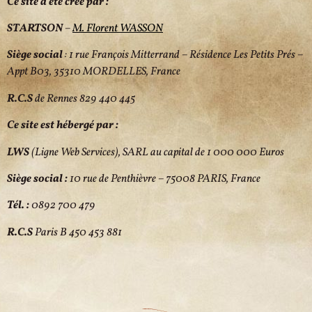
Ce site a été créé par :
STARTSON
–
M. Florent WASSON
Siège social
: 1 rue François Mitterrand – Résidence Les Petits Prés –
Appt B03, 35310 MORDELLES,
France
R.C.S
de Rennes 829 440 445
Ce site est hébergé par :
LWS
(Ligne Web Services), SARL au capital de 1 000 000 Euros
Siège social :
10 rue de Penthièvre – 75008 PARIS, France
Tél. :
0892 700 479
R.C.S
Paris B 450 453 881