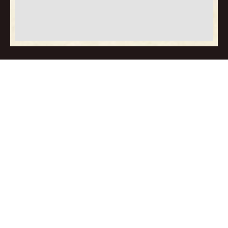
Coif’Man
, barbershop & salon
de coiffure d’exception, à Bruz.
Coiffeur homme
Mon compte
Barbier
Mes commandes