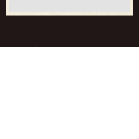
Coif’Man
, barbershop & salon
de coiffure d’exception, à Bruz.
Coiffeur homme
Mon compte
Barbier
Mes commandes
Le salon
Mentions légales
Réserver en ligne
C.G.V.