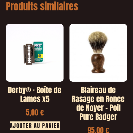
Produits similaires
Derby® · Boîte de
Blaireau de
Lames x5
Rasage en Ronce
de Noyer – Poil
5,00
€
Pure Badger
AJOUTER AU PANIER
95,00
€