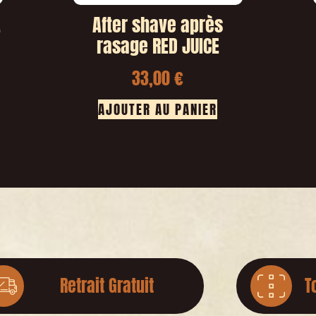
E
After shave après
rasage RED JUICE
33,00
€
AJOUTER AU PANIER
Retrait Gratuit
T