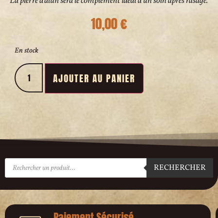
La pierre d’alun sera le complément idéal d’un soin après rasage.
10,00
€
En stock
AJOUTER AU PANIER
RECHERCHER
Paiement Sécurisé