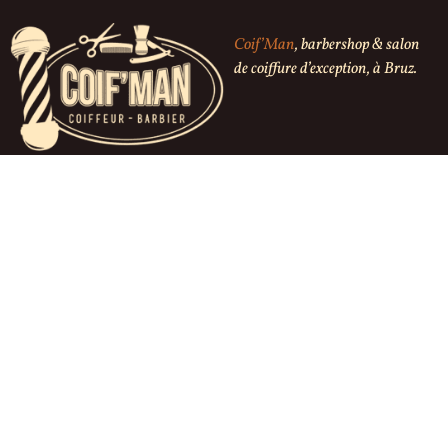
Coif’Man
, barbershop & salon
de coiffure d’exception, à Bruz.
Coiffeur homme
Mon compte
Barbier
Mes commandes
Le salon
Mentions légales
Réserver en ligne
C.G.V.
Contact
Livraison & Retour
Boutique en ligne