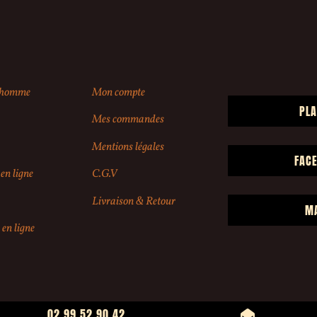
r homme
Mon compte
PLA
Mes commandes
Mentions légales
FAC
en ligne
C.G.V
Livraison & Retour
M
 en ligne
02 99 52 90 42