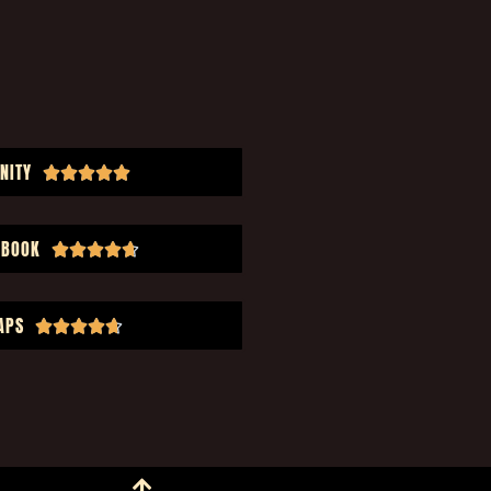
NITY





EBOOK





APS




