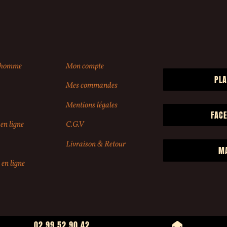
r homme
Mon compte
PLA
Mes commandes
Mentions légales
FAC
en ligne
C.G.V
Livraison & Retour
M
 en ligne
02 99 52 90 42