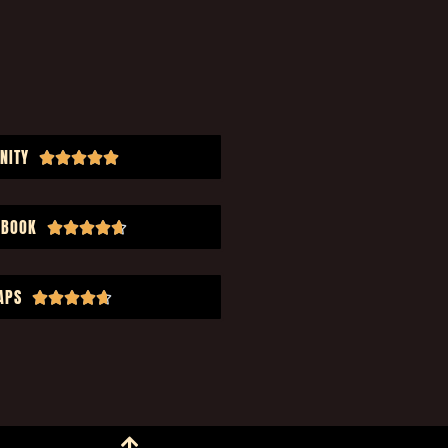
NITY





EBOOK





APS




