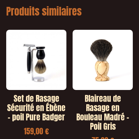
Produits similaires
Set de Rasage
Blaireau de
Sécurité en Ébène
Rasage en
– poil Pure Badger
Bouleau Madré –
Poil Gris
159,00
€