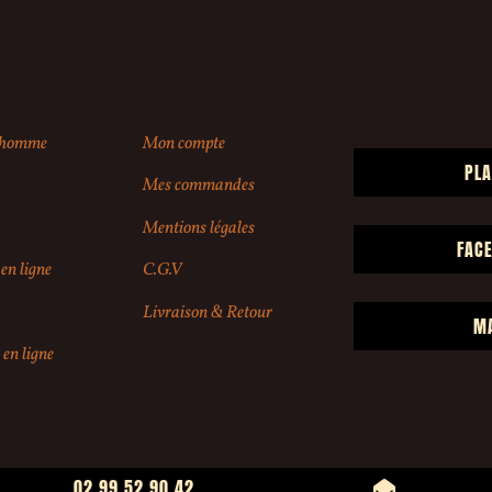
r homme
Mon compte
PLA
Mes commandes
Mentions légales
FAC
en ligne
C.G.V
Livraison & Retour
M
 en ligne
02 99 52 90 42