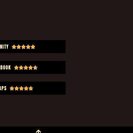
NITY





EBOOK





APS




