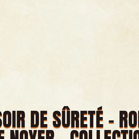
OIR DE SÛRETÉ – R
E NOYER – COLLECTI