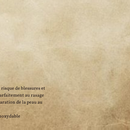
 risque de blessures et
parfaitement au rasage
aration de la peau au
Inoxydable