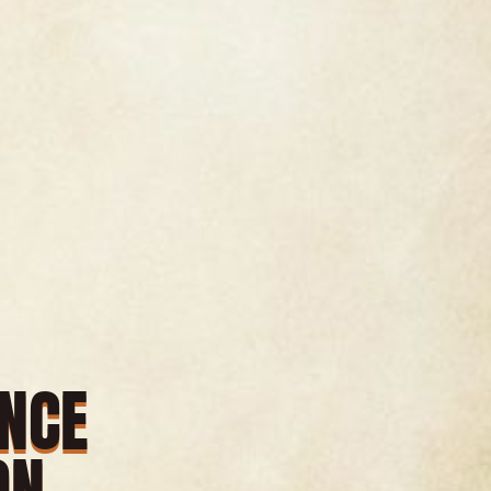
ONCE
ON