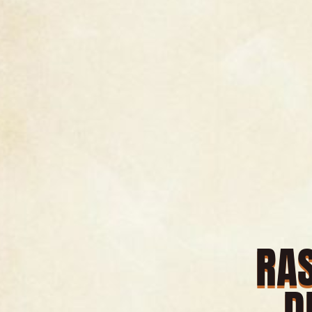
RAS
D