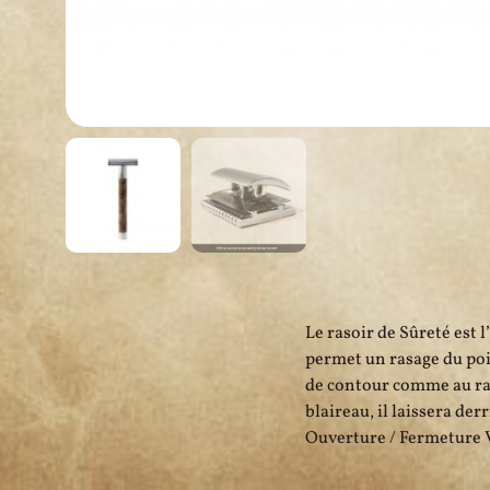
Le rasoir de Sûreté est 
permet un rasage du poi
de contour comme au ras
blaireau, il laissera de
Ouverture / Fermeture V