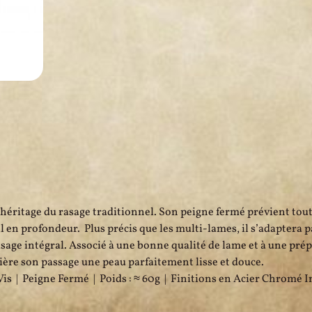
l’héritage du rasage traditionnel. Son peigne fermé prévient tout
l en profondeur. Plus précis que les multi-lames, il s’adaptera 
age intégral. Associé à une bonne qualité de lame et à une prép
rrière son passage une peau parfaitement lisse et douce.
is | Peigne Fermé | Poids : ≈ 60g | Finitions en Acier Chromé 